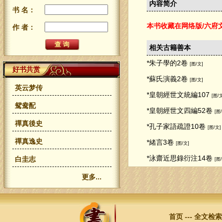
内容简介
书 名：
本书收藏在网络版/六府
作 者：
相关古籍善本
*朱子學的2卷
[图/文]
好书共赏
*蘇氏演義2卷
[图/文]
英云梦传
*皇朝經世文統編107
[图/
鸳鸯配
*皇朝經世文四編52卷
[图
禪真後史
*孔子家語疏證10卷
[图/文]
禪真逸史
*緒言3卷
[图/文]
*泳齋近思錄衍注14卷
白圭志
[图
更多...
首页
---
全文检索