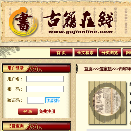
首 页
全文检索
分类浏览
网
用户登录
首页
>>>
儒家類
>>>内容
用户名：
密 码：
验证码：
免费注册
书目查询