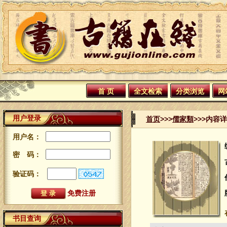
首 页
全文检索
分类浏览
网
用户登录
首页
>>>
儒家類
>>>内容
用户名：
密 码：
验证码：
免费注册
书目查询