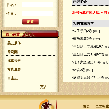
内容简介
书 名：
本书收藏在网络版/六府
作 者：
相关古籍善本
*朱子學的2卷
[图/文]
好书共赏
*蘇氏演義2卷
[图/文]
英云梦传
*皇朝經世文統編107
[图/
鸳鸯配
*皇朝經世文四編52卷
[图
禪真後史
*孔子家語疏證10卷
[图/文]
禪真逸史
*緒言3卷
[图/文]
*泳齋近思錄衍注14卷
白圭志
[图
更多...
首页
---
全文检索