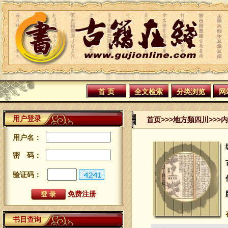
首 页
全文检索
分类浏览
网
用户登录
首页
>>>
地方類四川
>>>
用户名：
密 码：
验证码：
免费注册
书目查询