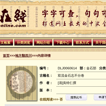
全文检索
分类浏览
网站介绍
下载中心
联系方式
关于我
首页
>>>
地方類四川
>>>内容详情
编号：
DLJ0060614
部：
金石部
分类
古籍名：
双流金石志不分卷
作 者：
[清]吳特仁撰
版 本：
在线阅读>>> 否