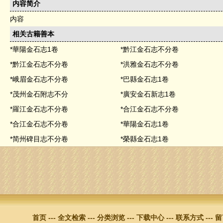
内容简介
内容
相关古籍善本
*華陽金石志1卷
*黔江金石志不分卷
*黔江金石志不分卷
*洪雅金石志不分卷
*峨眉金石志不分卷
*巴縣金石志1卷
*茂州金石附志不分
*廣安金石新志1卷
*羅江金石志不分卷
*合江金石志不分卷
*合江金石志不分卷
*華陽金石志1卷
*简州碑目志不分卷
*榮縣金石志1卷
首页
---
全文检索
---
分类浏览
---
下载中心
---
联系方式
---
留