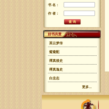
书 名：
作 者：
好书共赏
英云梦传
鸳鸯配
禪真後史
禪真逸史
白圭志
更多...