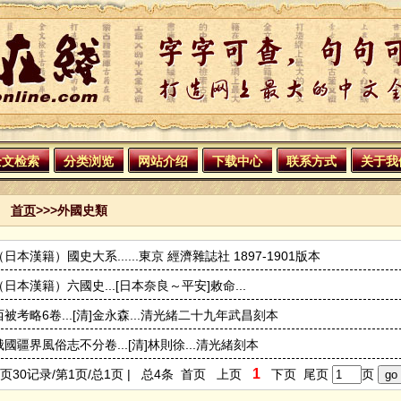
全文检索
分类浏览
网站介绍
下载中心
联系方式
关于我
首页
>>>外國史類
（日本漢籍）國史大系......東京 經濟雜誌社 1897-1901版本
（日本漢籍）六國史...[日本奈良～平安]敕命...
西被考略6卷...[清]金永森...清光緒二十九年武昌刻本
俄國疆界風俗志不分卷...[清]林則徐...清光緒刻本
1
页30记录/第1页/总1页 | 总4条 首页 上页
下页 尾页
页