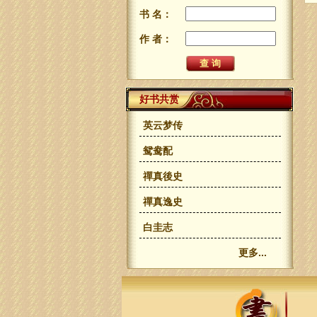
书 名：
作 者：
好书共赏
英云梦传
鸳鸯配
禪真後史
禪真逸史
白圭志
更多...