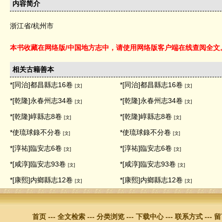
内容简介
浙江省/杭州市
本书收藏在网络版/中国地方志中，请使用网络版客户端在线查阅全文
相关古籍善本
*[同治]都昌縣志16卷
*[同治]都昌縣志16卷
[文]
[文]
*[乾隆]永春州志34卷
*[乾隆]永春州志34卷
[文]
[文]
*[乾隆]崞縣志8卷
*[乾隆]崞縣志8卷
[文]
[文]
*使琉球錄不分卷
*使琉球錄不分卷
[文]
[文]
*[淳祐]臨安志6卷
*[淳祐]臨安志6卷
[文]
[文]
*[咸淳]臨安志93卷
*[咸淳]臨安志93卷
[文]
[文]
*[康熙]内鄉縣志12卷
*[康熙]内鄉縣志12卷
[文]
[文]
首页
---
全文检索
---
分类浏览
---
下载中心
---
联系方式
---
留