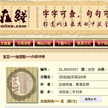
全文检索
分类浏览
网站介绍
下载中心
联系方式
关于我
首页
>>>
地理類
>>>内容详情
编号：
DLJ0020257
部：
史部
分类：
古籍名：
[宣統]臨安縣誌8卷
作 者：
彭循堯修、董運昌撰
版 本：
清宣統二年刊本
在线阅读>>> 是 [图/文]