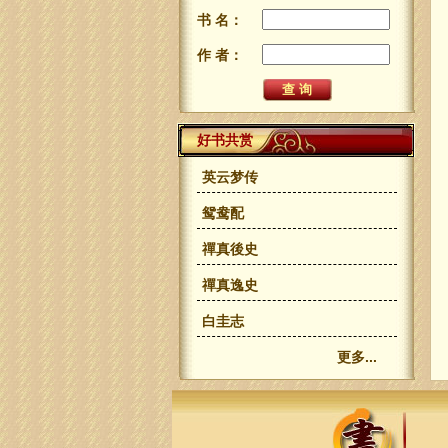
书 名：
作 者：
好书共赏
英云梦传
鸳鸯配
禪真後史
禪真逸史
白圭志
更多...