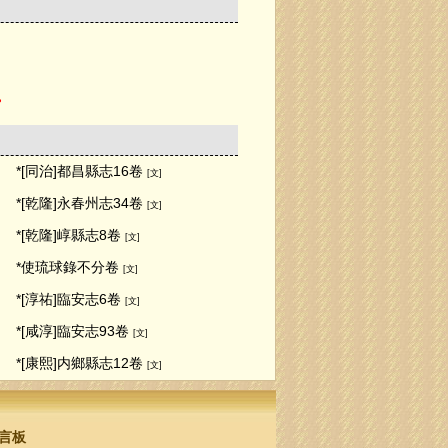
。
*[同治]都昌縣志16卷
[文]
*[乾隆]永春州志34卷
[文]
*[乾隆]崞縣志8卷
[文]
*使琉球錄不分卷
[文]
*[淳祐]臨安志6卷
[文]
*[咸淳]臨安志93卷
[文]
*[康熙]内鄉縣志12卷
[文]
言板