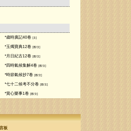
*歳時廣記40卷
[文]
*玉燭寶典12卷
[图/文]
*月日紀古12卷
[图/文]
*四時氣候集解4卷
[图/文]
*時節氣候抄7卷
[图/文]
*七十二候考不分卷
[图/文]
*賞心樂事1卷
[图/文]
言板