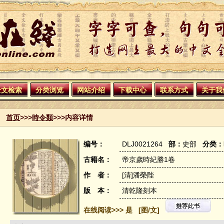
全文检索
分类浏览
网站介绍
下载中心
联系方式
关于我
首页
>>>
時令類
>>>内容详情
编号：
DLJ0021264
部：
史部
分类：
古籍名：
帝京歲時紀勝1卷
作 者：
[清]潘榮陛
版 本：
清乾隆刻本
在线阅读>>> 是 [图/文]