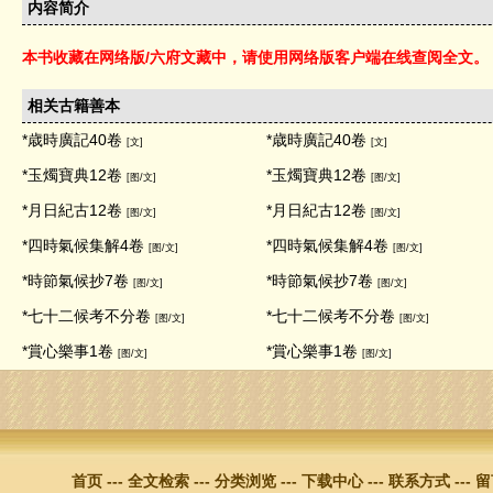
内容简介
本书收藏在网络版/六府文藏中，请使用网络版客户端在线查阅全文。
相关古籍善本
*歳時廣記40卷
*歳時廣記40卷
[文]
[文]
*玉燭寶典12卷
*玉燭寶典12卷
[图/文]
[图/文]
*月日紀古12卷
*月日紀古12卷
[图/文]
[图/文]
*四時氣候集解4卷
*四時氣候集解4卷
[图/文]
[图/文]
*時節氣候抄7卷
*時節氣候抄7卷
[图/文]
[图/文]
*七十二候考不分卷
*七十二候考不分卷
[图/文]
[图/文]
*賞心樂事1卷
*賞心樂事1卷
[图/文]
[图/文]
首页
---
全文检索
---
分类浏览
---
下载中心
---
联系方式
---
留