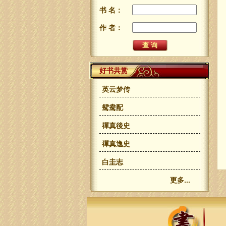
书 名：
作 者：
好书共赏
英云梦传
鸳鸯配
禪真後史
禪真逸史
白圭志
更多...