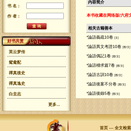
内容简介
书 名：
本书收藏在网络版/六府
作 者：
相关古籍善本
*論語義疏10卷
[文]
好书共赏
*論語異文考證10卷
[图/文]
英云梦传
*論語偶記1卷
[图/文]
鸳鸯配
*論語稽求篇7卷
[图/文]
禪真後史
*論語古訓10卷
[图/文]
禪真逸史
*論語後案不分卷
[图/文]
*論語後錄5卷
白圭志
[图/文]
更多...
首页
---
全文检索