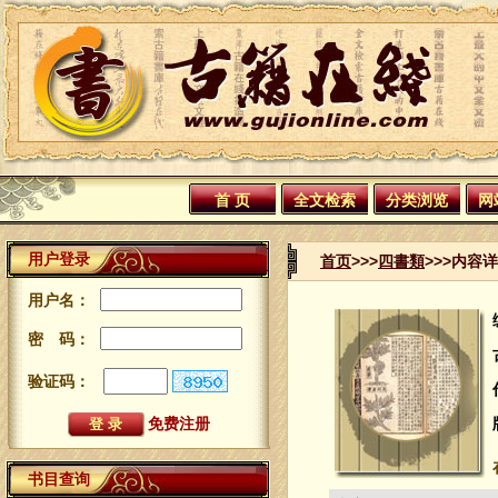
首 页
全文检索
分类浏览
网
用户登录
首页
>>>
四書類
>>>内容
用户名：
密 码：
验证码：
免费注册
书目查询